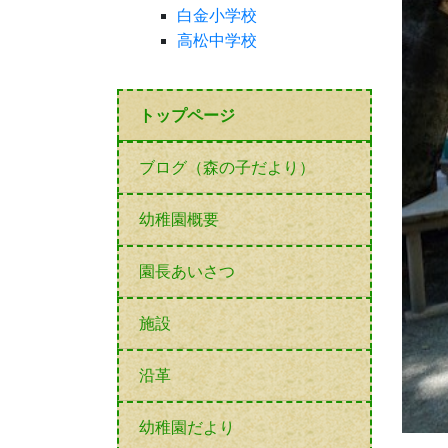
白金小学校
高松中学校
トップページ
ブログ（森の子だより）
幼稚園概要
園長あいさつ
施設
沿革
幼稚園だより