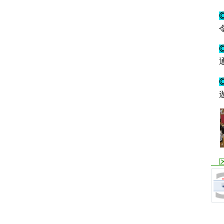
令
通
遊