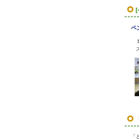
ペ
１
ス
「