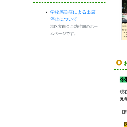
学校感染症による出席
停止について
港区立白金台幼稚園のホー
ムページです。
令
現
見
【