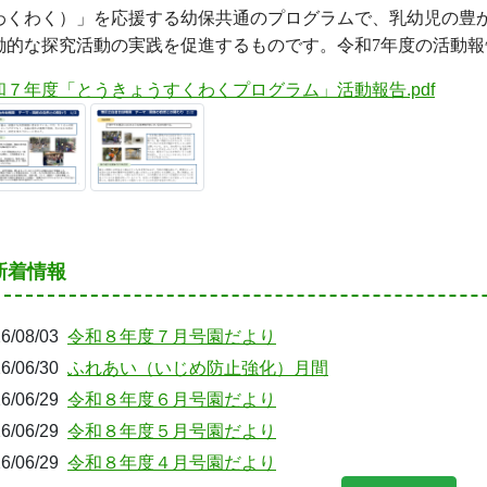
わくわく）」を応援する幼保共通のプログラムで、乳幼児の豊
働的な探究活動の実践を促進するものです。令和7
年度の活動報
和７年度「とうきょうすくわくプログラム」活動報告.pdf
新着情報
6/08/03
令和８年度７月号園だより
6/06/30
ふれあい（いじめ防止強化）月間
6/06/29
令和８年度６月号園だより
6/06/29
令和８年度５月号園だより
6/06/29
令和８年度４月号園だより