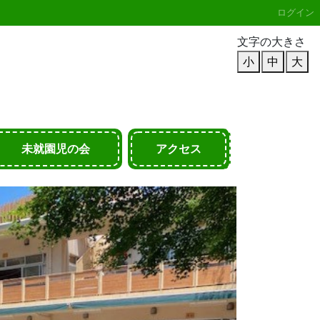
ログイン
文字の大きさ
小
中
大
未就園児の会
アクセス