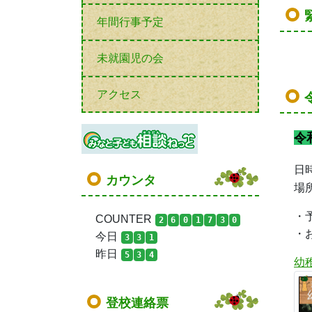
年間行事予定
未就園児の会
アクセス
令
日
カウンタ
場
・
COUNTER
2
6
0
1
7
3
0
・
今日
3
3
1
昨日
5
3
4
幼
登校連絡票