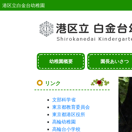
港区立白金台幼稚園
幼稚園概要
園長あいさつ
リンク
文部科学省
東京都教育委員会
東京都港区役所
高輪幼稚園
高輪台小学校