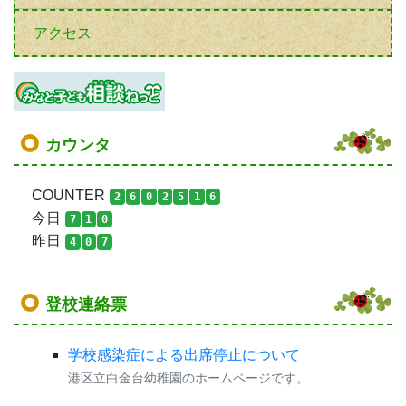
アクセス
カウンタ
COUNTER
2
6
0
2
5
1
6
今日
7
1
0
昨日
4
0
7
登校連絡票
学校感染症による出席停止について
港区立白金台幼稚園のホームページです。