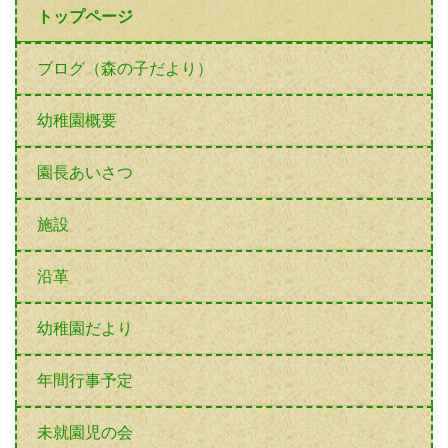
トップページ
ブログ（森の子だより）
幼稚園概要
園長あいさつ
施設
沿革
幼稚園だより
年間行事予定
未就園児の会