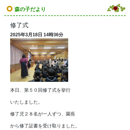
森の子だより
修了式
2025年3月18日
14時36分
本日、第５０回修了式を挙行
いたしました。
修了児２８名が一人ずつ、園長
から修了証書を受け取りました。