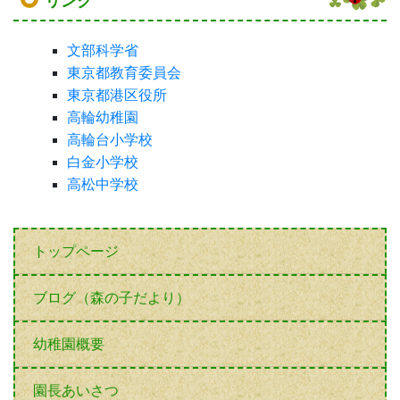
リンク
文部科学省
東京都教育委員会
東京都港区役所
高輪幼稚園
高輪台小学校
白金小学校
高松中学校
トップページ
ブログ（森の子だより）
幼稚園概要
園長あいさつ