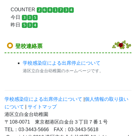
COUNTER
2
6
0
1
7
3
4
今日
3
3
5
昨日
5
3
4
登校連絡票
学校感染症による出席停止について
港区立白金台幼稚園のホームページです。
学校感染症による出席停止について
|
個人情報の取り扱い
について
|
サイトマップ
港区立白金台幼稚園
〒108-0071 東京都港区白金台３丁目７番１号
TEL：03-3443-5666 FAX：03-3443-5618