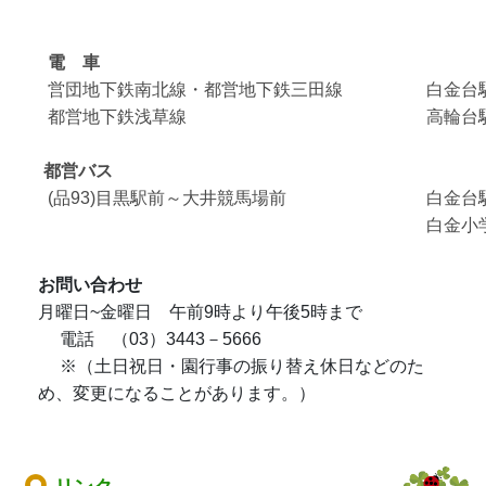
電 車
営団地下鉄南北線・都営地下鉄三田線
白金台駅
都営地下鉄浅草線
高輪台駅
都営バス
(品93)目黒駅前～大井競馬場前
白金台
白金小
お問い合わせ
月曜日~金曜日 午前9時より午後5時まで
電話 （03）3443－5666
※（土日祝日・園行事の振り替え休日などのた
め、変更になることがあります。）