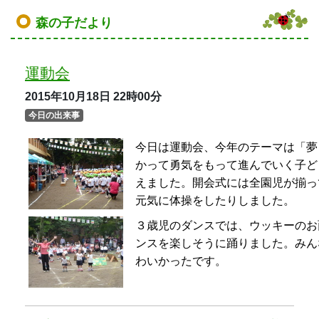
３歳児のダンスでは、ウッキーのお
ンスを楽しそうに踊りました。みん
わいかったです。
５歳児ゆり組・すみれ組 リレーの様
子
2015年10月15日
22時00分
今日の出来事
白金台幼稚園伝統の「森のリレー」
でいます。勝敗は日々、変わってい
ろう、勝てるように走る練習をしよ
とさないようにしっかり渡すように
「森のリレー」はカーブや起伏が多
ことが大切です。練習の時も、年中
命応援してくれます。年長組にあこ