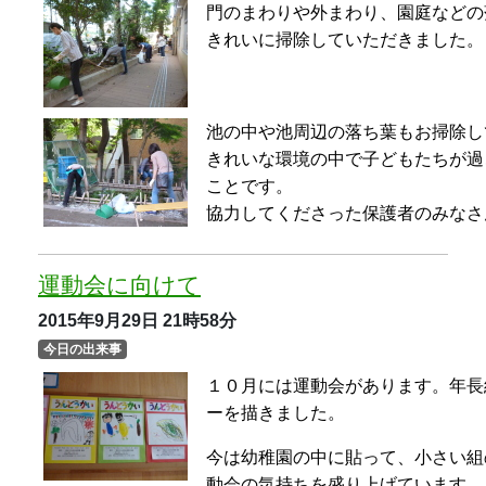
今日の出来事
１０月には運動会があります。年長
ーを描きました。
今は幼稚園の中に貼って、小さい組
動会の気持ちを盛り上げています。
これから、かけっこやダンスやリレ
９月のお誕生会（４・５歳児）
2015年9月29日
21時20分
今日の出来事
昨日はゆり組・ことり組のお誕生会