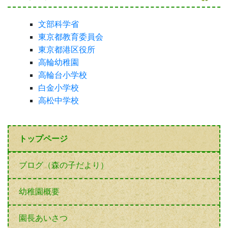
ブログ（森の子だより）
幼稚園概要
園長あいさつ
施設
沿革
幼稚園だより
年間行事予定
未就園児の会
アクセス