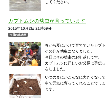
いつのまにかこんなに大きくなって
中で元気に育ってくれることでしょ
ます。
園庭でおうちごっこ（４歳児ことり
組・りす組）
2015年10月2日
21時59分
今日の出来事
暑くも寒くもなく、園庭で遊ぶには
た。
今日も園庭のあちらこちらで楽しい
た。
ゴザを敷いてすっかりくつろぐ姿、
ど、とても楽しいそうでした。
木の葉や木の実を使ってケーキやご