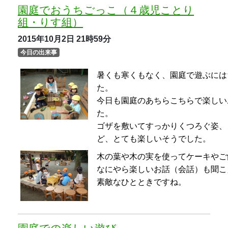
なにやら楽しいお話（会話）も聞こ
素敵なひとときですね。
園庭での楽しい遊び
2015年10月2日
21時59分
今日の出来事
今日も白金台幼稚園での園庭では楽
た。
昨夜の暴風雨で落ちてきた枝を集め
葉っぱをすり鉢ですって、色水を作
さまざまな自然物は子どもたちの素
白金台の豊かな自然を活用した遊び
す。