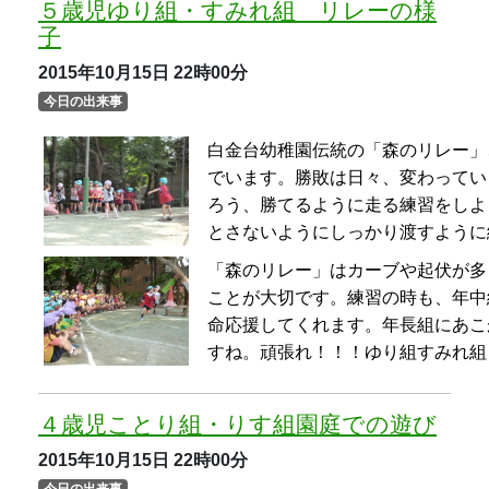
すね。頑張れ！！！ゆり組すみれ組
４歳児ことり組・りす組園庭での遊び
2015年10月15日
22時00分
今日の出来事
運動会の練習が佳境に入ってます。
園庭での楽しい遊びがいつものよう
グリを使ったコマを作って「コマや
葉っぱ３枚だそうです。お客さんが
り買いをしていました
。
大好きな「電車ごっこ」 どこへ行
車の路線を知っている子どもたち、
なったり、湘南新宿ラインになった
ゃんと車庫に入っていました。