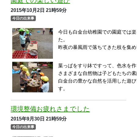
環境整備お疲れさまでした
2015年9月30日
21時59分
今日の出来事
門のまわりや外まわり、園庭などの
きれいに掃除していただきました。
池の中や池周辺の落ち葉もお掃除し
きれいな環境の中で子どもたちが過
ことです。
協力してくださった保護者のみなさ
運動会に向けて
2015年9月29日
21時58分