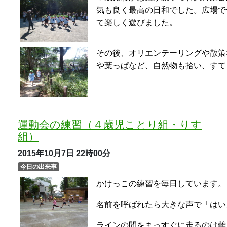
今日の出来事
かけっこの練習を毎日しています。
名前を呼ばれたら大きな声で「はい
ラインの間をまっすぐに走るのは難
ます。
当日はさらに早く走れるようになっ
温かい声援をお願いします。
運動会の練習（３歳児わかば組）
2015年10月7日
21時59分
今日の出来事
３歳児わかば組にとって、初めての