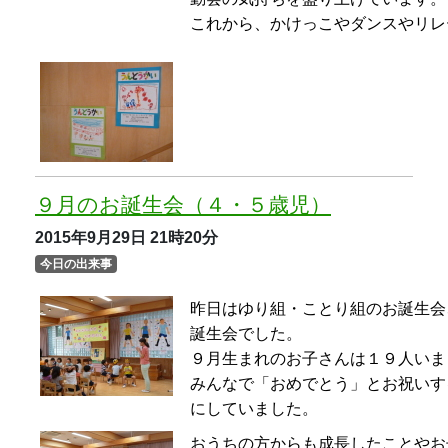
誕生会でした。
９月生まれのお子さんは１９人いま
みんなで「おめでとう」とお祝いす
にしていました。
おうちの方からも成長したことやお
ていただき、少し照れている誕生児
お友達に祝ってもらうのはうれしい
３歳児、５歳児 『どんぐり公園』へ
徒歩遠足
2015年9月24日
21時20分
今日の出来事
わかば組は５歳児にしっかりと手を
ました。５歳児もわかば組を守ろう