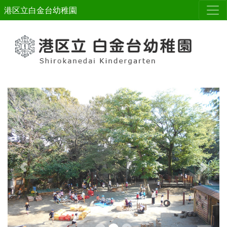
港区立白金台幼稚園
Previous
Next
緊急情報
令和９年度入園募集について
令和９年度入園の説明会を開催します。
日時：令和８年９月９日（水）１０：３０～１１：