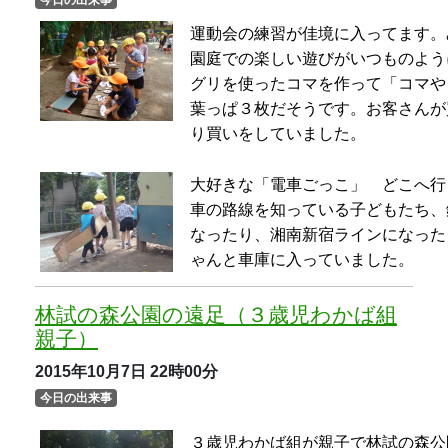
林試の森公園の遠足（３歳児わかば組
親子）
2015年10月7日
22時00分
今日の出来事
３歳児わかば組が親子で林試の森公
気も良く最高の日和でした。広場で
て楽しく遊びました。
その後、オリエンテーリングや散策
や葉っぱなど、自然物も拾い、すて
運動会の練習（４歳児ことり組・りす
組）
2015年10月7日
22時00分