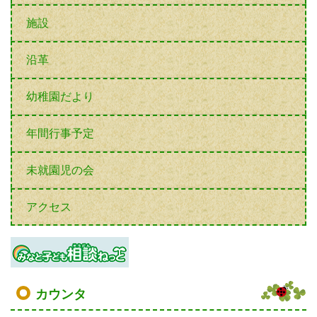
カウンタ
COUNTER
2
6
0
1
2
6
5
今日
4
0
0
昨日
9
2
5
登校連絡票
学校感染症による出席停止について
港区立白金台幼稚園のホームページです。