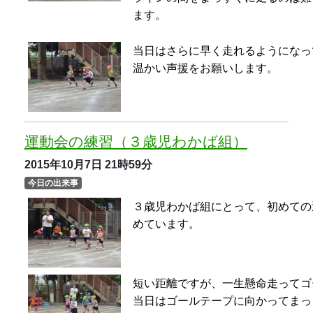
めています。
短い距離ですが、一生懸命走ってゴ
当日はゴールテープに向かってまっ
してください。
カブトムシの幼虫が育っています
2015年10月2日
21時59分
今日の出来事
春から夏にかけて育てていたカブト
その卵が幼虫になりました。
今日はその幼虫のお引越しです。
カブトムシに詳しいお父様に手伝っ
をしました。