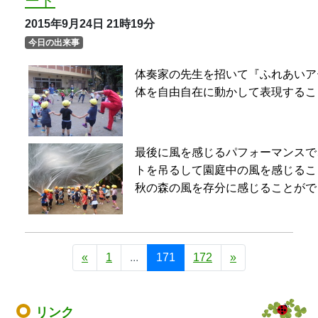
«
1
...
171
172
»
リンク
文部科学省
東京都教育委員会
東京都港区役所
高輪幼稚園
高輪台小学校
白金小学校
高松中学校
トップページ