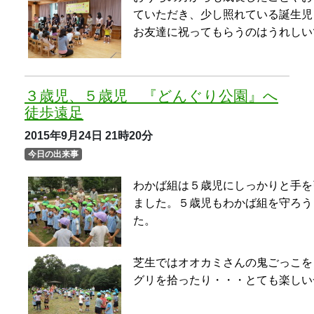
た。
芝生ではオオカミさんの鬼ごっこを
グリを拾ったり・・・とても楽しい
敬老の日に寄せて（５歳児ゆり組すみ
れ組）
2015年9月24日
21時20分
今日の出来事
年長組が敬老の日に向けて、自分の
キを描きました。
ハガキの裏には元気な自分の顔や体
遠くにいらっしゃるおじいさん、お