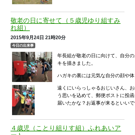
う思いを込めて、郵便ポストに投函
届いたかな？お返事が来るといいで
４歳児（ことり組りす組）ふれあいア
ート
2015年9月24日
21時19分
今日の出来事
体奏家の先生を招いて『ふれあいア
体を自由自在に動かして表現するこ
最後に風を感じるパフォーマンスで
トを吊るして園庭中の風を感じるこ
秋の森の風を存分に感じることがで