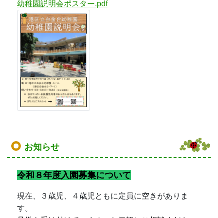
令和８年度入園募集について
現在、３歳児、４歳児ともに定員に空きがありま
す。
見学も受け付けています。
お気軽にご相談くださ
い。
【問い合わせ先】０３－３４４３－５６６６
区立幼稚園紹介動画
港区役所のホームページで公
開されています。
→
こちら
（２分程度の動画です）
◎お弁当給食（無償）
令和8年度より、無償のお弁当給食が始まりまし
た。アレルギー対応食も選べます。
◎子育てサポート保育（預かり保育）
通常のお迎え時間以降も幼稚園で園児をお預かり