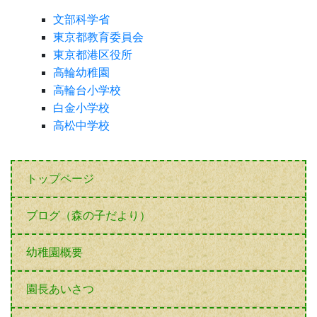
文部科学省
東京都教育委員会
東京都港区役所
高輪幼稚園
高輪台小学校
白金小学校
高松中学校
トップページ
ブログ（森の子だより）
幼稚園概要
園長あいさつ