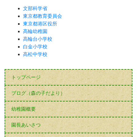
文部科学省
東京都教育委員会
東京都港区役所
高輪幼稚園
高輪台小学校
白金小学校
高松中学校
トップページ
ブログ（森の子だより）
幼稚園概要
園長あいさつ