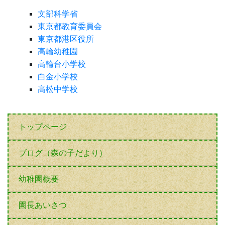
文部科学省
東京都教育委員会
東京都港区役所
高輪幼稚園
高輪台小学校
白金小学校
高松中学校
トップページ
ブログ（森の子だより）
幼稚園概要
園長あいさつ