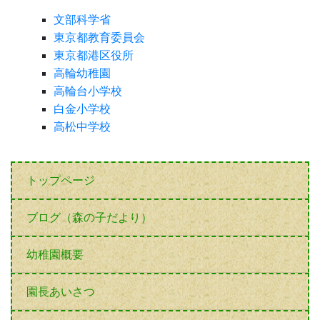
文部科学省
東京都教育委員会
東京都港区役所
高輪幼稚園
高輪台小学校
白金小学校
高松中学校
トップページ
ブログ（森の子だより）
幼稚園概要
園長あいさつ