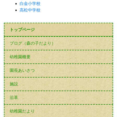
白金小学校
高松中学校
トップページ
ブログ（森の子だより）
幼稚園概要
園長あいさつ
施設
沿革
幼稚園だより