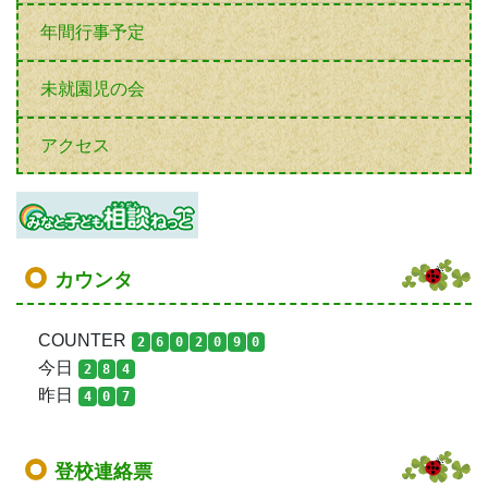
年間行事予定
未就園児の会
アクセス
カウンタ
COUNTER
2
6
0
2
0
9
0
今日
2
8
4
昨日
4
0
7
登校連絡票