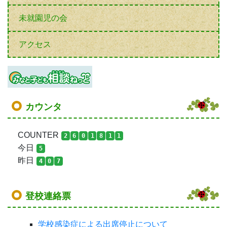
未就園児の会
アクセス
カウンタ
COUNTER
2
6
0
1
8
1
1
今日
5
昨日
4
0
7
登校連絡票
学校感染症による出席停止について