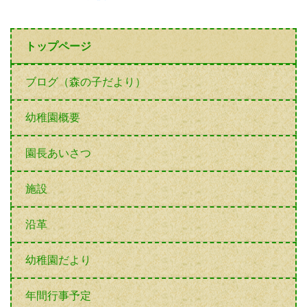
トップページ
ブログ（森の子だより）
幼稚園概要
園長あいさつ
施設
沿革
幼稚園だより
年間行事予定