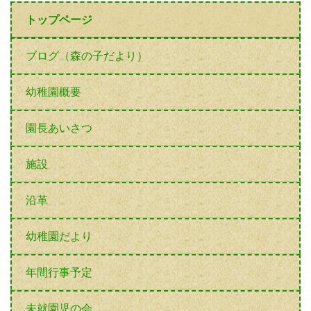
トップページ
ブログ（森の子だより）
幼稚園概要
園長あいさつ
施設
沿革
幼稚園だより
年間行事予定
未就園児の会