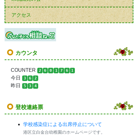
アクセス
カウンタ
COUNTER
2
6
0
1
7
6
1
今日
3
6
2
昨日
5
3
4
登校連絡票
学校感染症による出席停止について
港区立白金台幼稚園のホームページです。