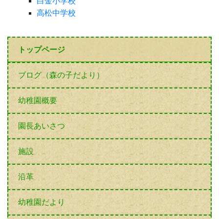
白金小学校
高松中学校
トップページ
ブログ（森の子だより）
幼稚園概要
園長あいさつ
施設
沿革
幼稚園だより