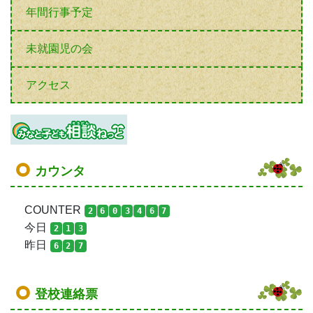
年間行事予定
未就園児の会
アクセス
カウンタ
COUNTER
2
6
0
3
4
6
7
今日
2
1
3
昨日
6
2
7
登校連絡票