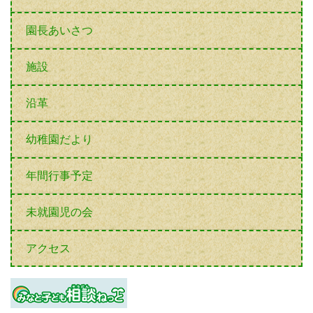
園長あいさつ
施設
沿革
幼稚園だより
年間行事予定
未就園児の会
アクセス