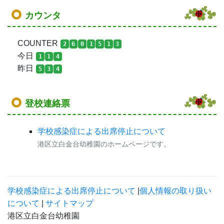
カウンタ
COUNTER
2
6
0
1
5
1
3
今日
1
1
4
昨日
5
3
4
登校連絡票
学校感染症による出席停止について
港区立白金台幼稚園のホームページです。
学校感染症による出席停止について
|
個人情報の取り扱い
について
|
サイトマップ
港区立白金台幼稚園